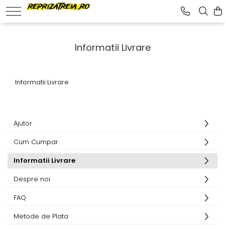
Încălțăminte sport
Mingi
Informatii Livrare
Slapi si papuci sport dama
Mingi tenis cu piciorul
Ghete si bocanci sport dama
Informatii Livrare
Pantofi sport barbati
Pantofi sport copii
Pantofi sport dama
Ajutor
Cum Cumpar
Informatii Livrare
Despre noi
FAQ
Metode de Plata