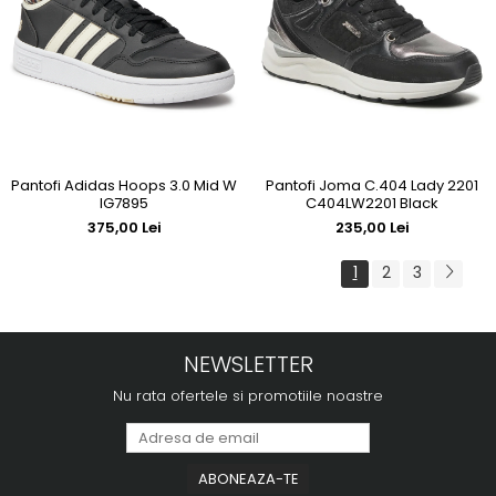
Pantofi Joma C.404 Lady 2201
Pantofi Adidas Hoops 3.0 Mid W
C404LW2201 Black
IG7895
235,00 Lei
375,00 Lei
1
2
3
NEWSLETTER
Nu rata ofertele si promotiile noastre