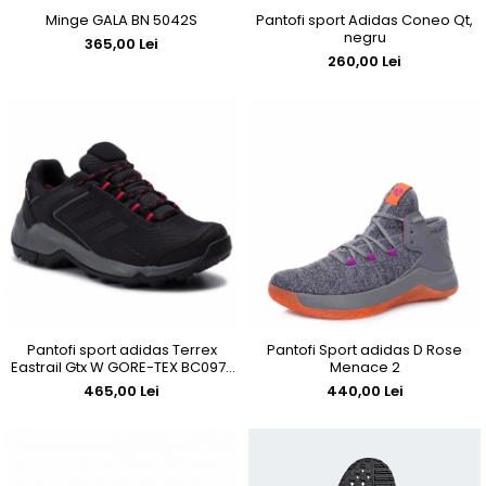
Pantofi sport Adidas Coneo Qt,
Minge GALA BN 5042S
negru
365,00 Lei
260,00 Lei
Pantofi sport adidas Terrex
Pantofi Sport adidas D Rose
Eastrail Gtx W GORE-TEX BC0977
Menace 2
Carbon/Cblack/Actpnk
465,00 Lei
440,00 Lei