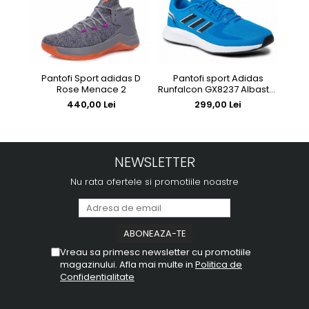
Pantofi Sport adidas D
Pantofi sport Adidas
Pa
Rose Menace 2
Runfalcon GX8237 Albastru
U
cu dungi Negre
440,00 Lei
299,00 Lei
NEWSLETTER
Nu rata ofertele si promotiile noastre
Vreau sa primesc newsletter cu promotiile
magazinului. Afla mai multe in
Politica de
Confidentialitate