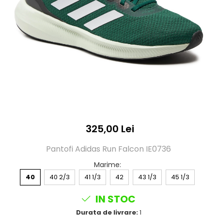
325,00 Lei
Pantofi Adidas Run Falcon IE0736
Marime
:
40
40 2/3
41 1/3
42
43 1/3
45 1/3
IN STOC
Durata de livrare:
1