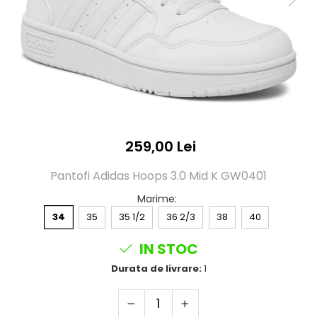
259,00 Lei
Pantofi Adidas Hoops 3.0 Mid K GW0401
Marime
:
34
35
35 1/2
36 2/3
38
40
IN STOC
Durata de livrare:
1