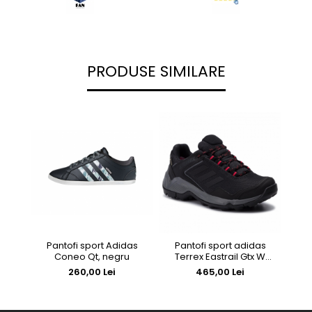
PRODUSE SIMILARE
Pantofi sport Adidas
Pantofi sport adidas
Pan
Coneo Qt, negru
Terrex Eastrail Gtx W
GORE-TEX BC0977
260,00 Lei
465,00 Lei
Carbon/Cblack/Actpnk